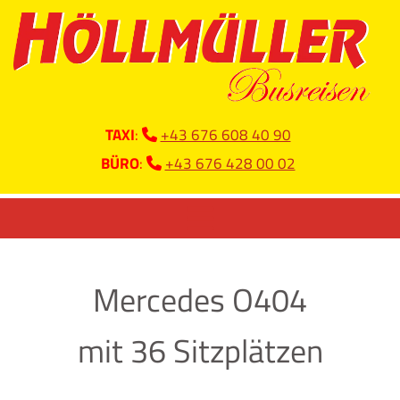
TAXI
:
+43 676 608 40 90

BÜRO
:
+43 676 428 00 02

Mercedes O404
mit 36 Sitzplätzen