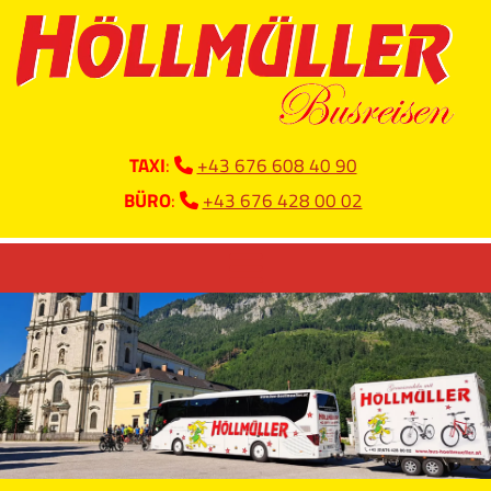
TAXI
:
+43 676 608 40 90

BÜRO
:
+43 676 428 00 02
