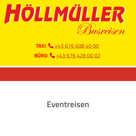
TAXI
:
+43 676 608 40 90

BÜRO
:
+43 676 428 00 02

Eventreisen