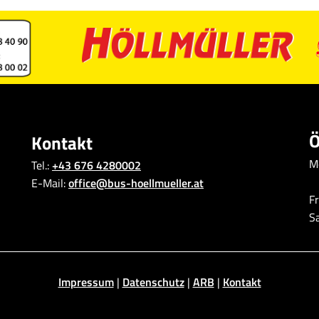
Ö
Kontakt
M
Tel.:
+43 676 4280002
E-Mail:
office@bus-hoellmueller.at
Fr
S
Impressum
|
Datenschutz
|
ARB
|
Kontakt