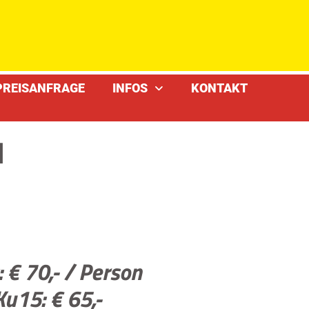
PREISANFRAGE
INFOS
KONTAKT
d
:
€ 70,- / Person
Ku15: € 65,-