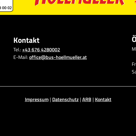
Ö
Kontakt
M
Tel.:
+43 676 4280002
E-Mail:
office@bus-hoellmueller.at
Fr
S
Impressum
|
Datenschutz
|
ARB
|
Kontakt