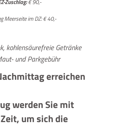
EZ-Zuschlag:
€ 90,-
g Meerseite im DZ: € 40,-
k, kohlensäurefreie Getränke
Maut- und Parkgebühr
 Nachmittag erreichen
zug werden Sie mit
eit, um sich die